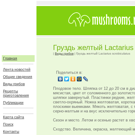
Груздь желтый Lactarius 
|
Виды грибов
| Груздь желтый Lactarius scrobiculatus
Главная
Лента новостей
Поделиться в:
Общие сведения
Виды грибов
Плодовое тело. Шляпка от 12 до 20 см в ди
Рецепты
мясистая, цвет от соломенного до золотист
приготовления
шляпки завернутый. Пластинки редкие, жел
светло-охряный. Ножка желтоватая, коротка
Публикации
плоскими выемками. Мякоть желтоватая, с
серно-желтым и на вкус исключительно горе
Карта сайта
Сезон и место. Летом и осенью растет в хв
Поиск
Сходство. Величина, окраска, желтеющий м
Контакты