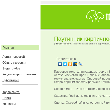
Паутинник кирпично-
|
Виды грибов
| Паутинник кирпично-коричневый 
Главная
Лента новостей
Поделиться в:
Общие сведения
Виды грибов
Плодовое тело. Шляпка диаметром от 8 
Рецепты приготовления
жестко-мясистая. Край шляпки сначала
коричневатые, частые. Споровый порош
Публикации
с характерным запахом редьки и нежны
Сезон и место. Растет летом и осенью 
Карта сайта
Сходство. Гриб легко отличить по жел
Поиск
Оценка. Съедобный и качественный гри
Контакты