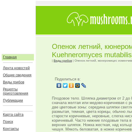
Опенок летний, кюнеро
Kuehneromyces mutabilis
Главная
|
Виды грибов
| Опенок летний, кюнеромицес изменчивы
Лента новостей
Общие сведения
Поделиться в:
Виды грибов
Рецепты
приготовления
Плодовое тело. Шляпка диаметром от 2 до 8
Публикации
сначала желтая или медово-коричневая с р
две цветовые зоны: середина шляпки светле
размытая, темная, цвета корицы, обычно лы
Карта сайта
старости коричневые, неровные, слегка ни
коричневый. Часто нижние плодовые тела 
Поиск
верхних шляпок. Ножка жесткая, над кольцо
Контакты
чешуя. Мякоть беловатая, в ножке коричнев