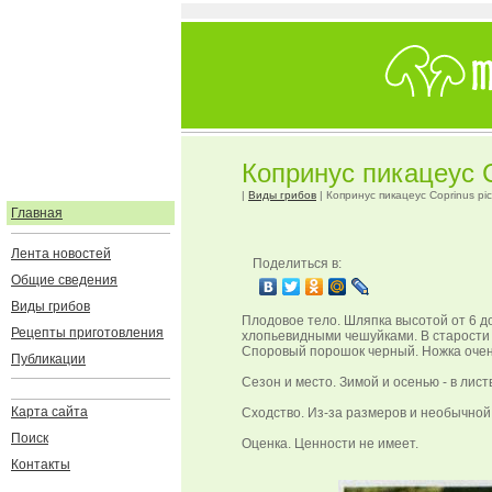
Копринус пикацеус C
|
Виды грибов
| Копринус пикацеус Coprinus pi
Главная
Лента новостей
Поделиться в:
Общие сведения
Виды грибов
Плодовое тело. Шляпка высотой от 6 д
Рецепты приготовления
хлопьевидными чешуйками. В старости
Споровый порошок черный. Ножка очень
Публикации
Сезон и место. Зимой и осенью - в лис
Карта сайта
Сходство. Из-за размеров и необычной 
Поиск
Оценка. Ценности не имеет.
Контакты