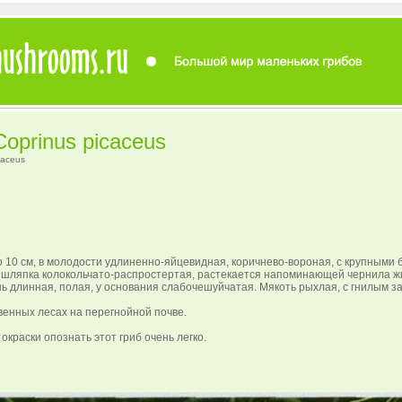
oprinus picaceus
caceus
о 10 см, в молодости удлиненно-яйцевидная, коричнево-вороная, с крупными
 шляпка колокольчато-распростертая, растекается напоминающей чернила ж
 длинная, полая, у основания слабочешуйчатая. Мякоть рыхлая, с гнилым з
твенных лесах на перегнойной почве.
окраски опознать этот гриб очень легко.