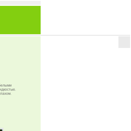
 белыми
идкостью.
апахом.