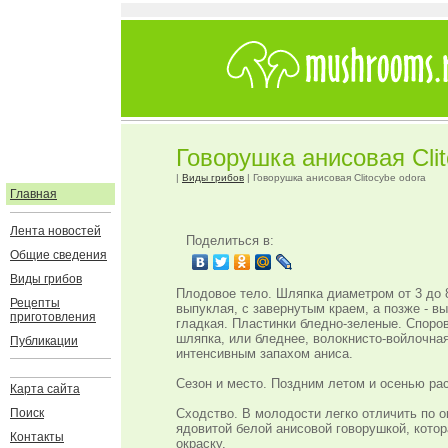
Говорушка анисовая Clit
|
Виды грибов
| Говорушка анисовая Clitocybe odora
Главная
Лента новостей
Поделиться в:
Общие сведения
Виды грибов
Плодовое тело. Шляпка диаметром от 3 до 8
Рецепты
выпуклая, с завернутым краем, а позже - в
приготовления
гладкая. Пластинки бледно-зеленые. Споров
шляпка, или бледнее, волокнисто-войлочная
Публикации
интенсивным запахом аниса.
Сезон и место. Поздним летом и осенью рас
Карта сайта
Поиск
Сходство. В молодости легко отличить по о
ядовитой белой анисовой говорушкой, кото
Контакты
окраску.