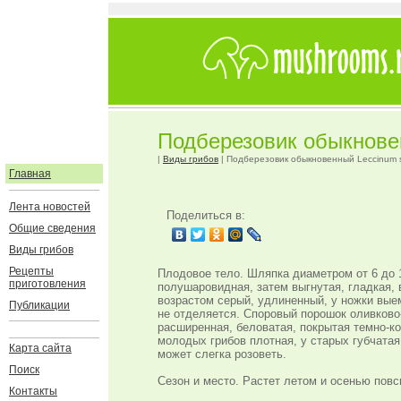
Подберезовик обыкнове
|
Виды грибов
| Подберезовик обыкновенный Leccinum 
Главная
Лента новостей
Поделиться в:
Общие сведения
Виды грибов
Рецепты
Плодовое тело. Шляпка диаметром от 6 до 1
приготовления
полушаровидная, затем выгнутая, гладкая, 
возрастом серый, удлиненный, у ножки вые
Публикации
не отделяется. Споровый порошок оливково-
расширенная, беловатая, покрытая темно-к
молодых грибов плотная, у старых губчатая
Карта сайта
может слегка розоветь.
Поиск
Сезон и место. Растет летом и осенью пов
Контакты