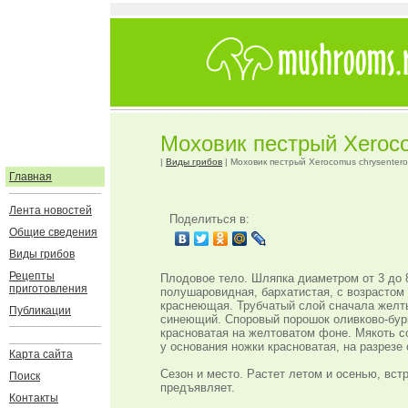
Моховик пестрый Xeroco
|
Виды грибов
| Моховик пестрый Xerocomus chrysenter
Главная
Лента новостей
Поделиться в:
Общие сведения
Виды грибов
Рецепты
Плодовое тело. Шляпка диаметром от 3 до 8
приготовления
полушаровидная, бархатистая, с возрастом
краснеющая. Трубчатый слой сначала желты
Публикации
синеющий. Споровый порошок оливково-буры
красноватая на желтоватом фоне. Мякоть со
у основания ножки красноватая, на разрезе
Карта сайта
Сезон и место. Растет летом и осенью, вст
Поиск
предъявляет.
Контакты