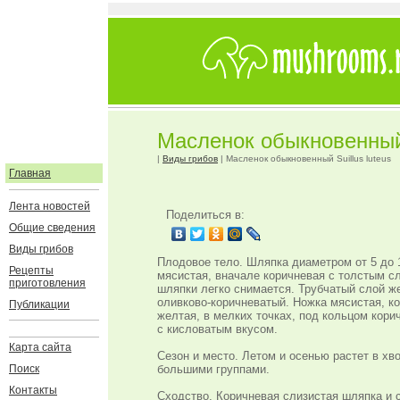
Масленок обыкновенный S
|
Виды грибов
| Масленок обыкновенный Suillus luteus
Главная
Лента новостей
Поделиться в:
Общие сведения
Виды грибов
Плодовое тело. Шляпка диаметром от 5 до 
Рецепты
мясистая, вначале коричневая с толстым сл
приготовления
шляпки легко снимается. Трубчатый слой ж
оливково-коричневатый. Ножка мясистая, к
Публикации
желтая, в мелких точках, под кольцом кори
с кисловатым вкусом.
Карта сайта
Сезон и место. Летом и осенью растет в хво
Поиск
большими группами.
Контакты
Сходство. Коричневая слизистая шляпка и 