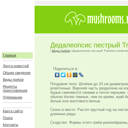
Дедалеопсис пестрый Tra
|
Виды грибов
| Дедалеопсис пестрый Trametes versicolo
Главная
Лента новостей
Поделиться в:
Общие сведения
Виды грибов
Плодовое тело. Шляпки до 10 см диаметром
Рецепты
розеточные. Верхняя часть разделена на ко
приготовления
бурые сменяются синими и почти черными, 
обычно более темные, чем по краям, край б
Публикации
белые или желтовато-белые.
Сезон и место. Растет круглый год на лист
Карта сайта
длинные ряды.
Поиск
Сходство. Формы этого гриба разнообразны,
Контакты