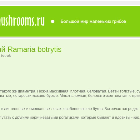
й Ramaria botrytis
botrytis
 такого же диаметра. Ножка массивная, плотная, беловатая. Ветви толстые, с
ватые, к старости кожано-бурые. Мякоть ломкая, беловато-желтоватая, с пр
) в лиственных и смешанных лесах, особенно возле буков. Встречается редко.
утать с другими коричневатыми рогатиками, которые бывают и ядовиты - как,