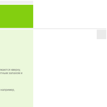
ужаются кверху,
иятным запахом и
 например,