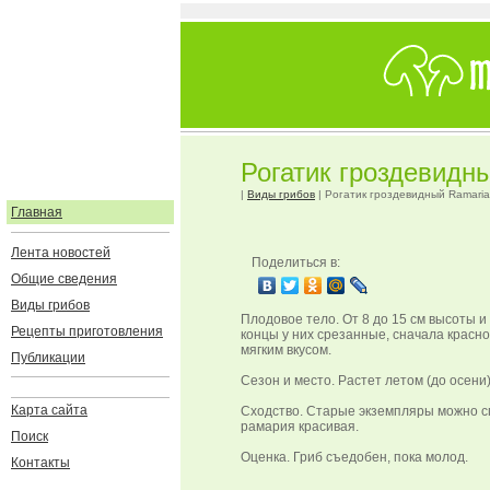
Рогатик гроздевидны
|
Виды грибов
| Рогатик гроздевидный Ramaria 
Главная
Лента новостей
Поделиться в:
Общие сведения
Виды грибов
Плодовое тело. От 8 до 15 см высоты и
Рецепты приготовления
концы у них срезанные, сначала красно
мягким вкусом.
Публикации
Сезон и место. Растет летом (до осени
Карта сайта
Сходство. Старые экземпляры можно сп
рамария красивая.
Поиск
Оценка. Гриб съедобен, пока молод.
Контакты